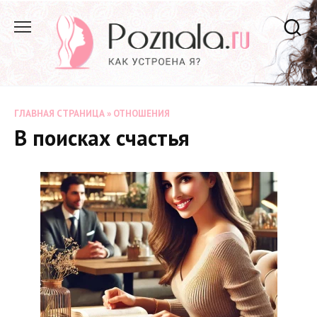
Перейти
к
содержанию
ГЛАВНАЯ СТРАНИЦА
»
ОТНОШЕНИЯ
В поисках счастья