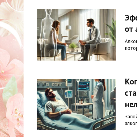
Эф
от 
Алко
кото
Ког
ста
нел
Запо
алко