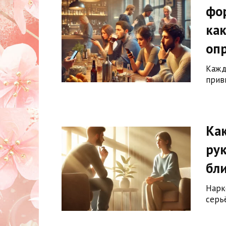
фо
ка
оп
Кажд
прив
Ка
рук
бл
Нарк
серь