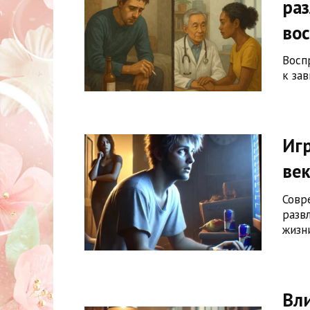
раз
во
Восп
к за
Игр
век
Совр
разв
жизн
Вл