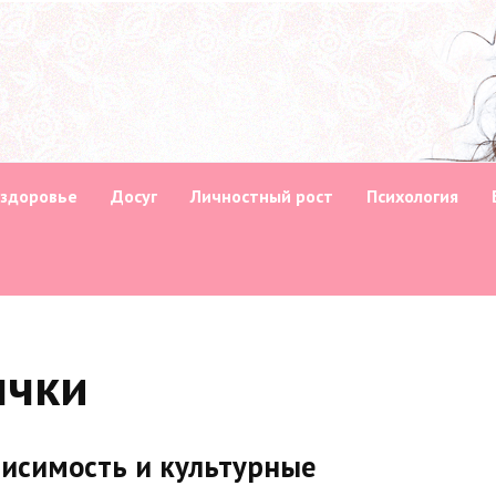
 здоровье
Досуг
Личностный рост
Психология
ычки
висимость и культурные