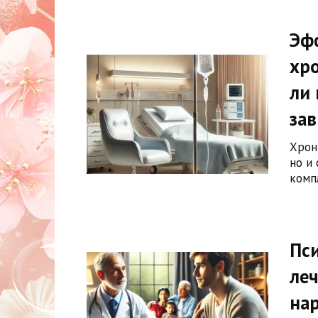
Эф
хр
ли 
за
Хрон
но и
комп
Пс
леч
нар