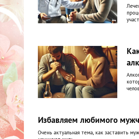
Лече
проц
учас
Как
ал
Алко
кото
чело
Избавляем любимого мужч
Очень актуальная тема, как заставить му