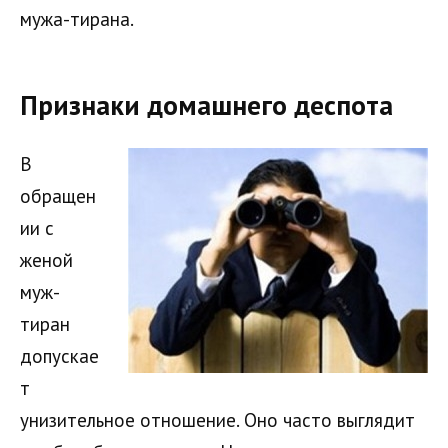
мужа-тирана.
Признаки домашнего деспота
В
обращен
ии с
женой
муж-
тиран
допускае
т
унизительное отношение. Оно часто выглядит