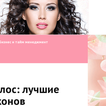
Бизнес и тайм менеджмент
олос: лучшие
конов