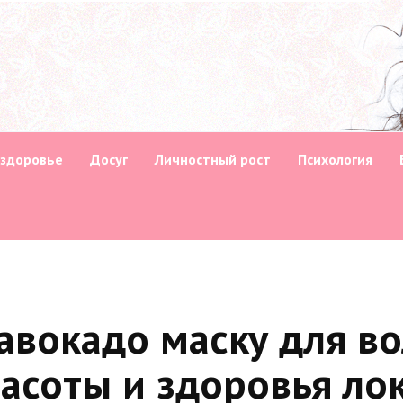
 здоровье
Досуг
Личностный рост
Психология
 авокадо маску для в
асоты и здоровья ло