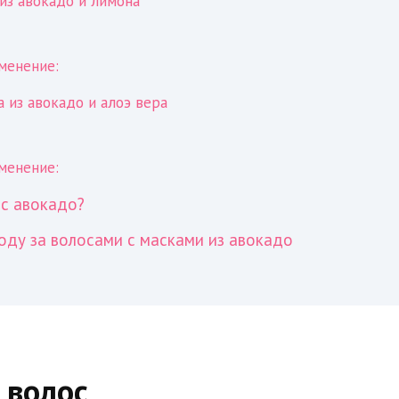
из авокадо и лимона
менение:
 из авокадо и алоэ вера
менение:
 с авокадо?
оду за волосами с масками из авокадо
 волос