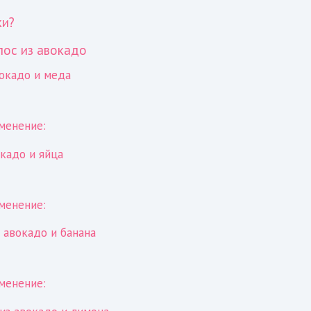
ки?
лос из авокадо
вокадо и меда
менение:
окадо и яйца
менение:
з авокадо и банана
менение: