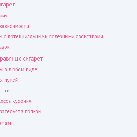
игарет
ния
 зависимости
ы с потенциальными полезными свойствами
авок
травяных сигарет
ы в любом виде
х путей
ости
цесса курения
азательств пользы
етам