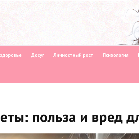
 здоровье
Досуг
Личностный рост
Психология
еты: польза и вред д