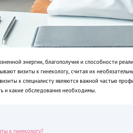
зненной энергии, благополучия и способности реали
вают визиты к гинекологу, считая их необязательн
 визиты к специалисту являются важной частью про
ть и какие обследования необходимы.
ты к гинекологу?