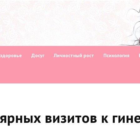
 здоровье
Досуг
Личностный рост
Психология
ярных визитов к гине