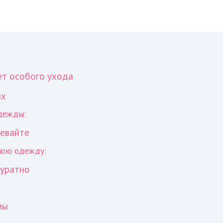
ет особого ухода
ях
дежды:
ревайте
нюю одежду:
куратно
мы