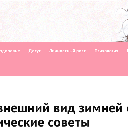
 здоровье
Досуг
Личностный рост
Психология
 внешний вид зимней
ические советы