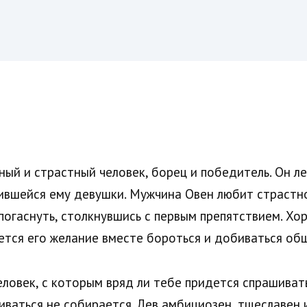
ный и страстный человек, борец и победитель. Он л
ившейся ему девушки. Мужчина Овен любит страстно
погаснуть, столкнувшись с первым препятствием. Хо
ется его желание вместе бороться и добиваться общ
ловек, с которым вряд ли тебе придется спрашивать,
иваться не собирается. Лев амбициозен, тщеславен и