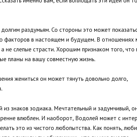
ссказать именно вам, если воплощать эти идеи он т
 долгим раздумьям. Со стороны это может показать
го факторов в настоящем и будущем. В отношениях 
а не слепые страсти. Хорошим признаком того, что
ые планы на вашу совместную жизнь.
ения жениться он может тянуть довольно долго,
.
из знаков зодиака. Мечтательный и задумчивый, он 
скренне влюблен. И наоборот, Водолей может с инте
делать это из чистого любопытства. Как понять, лю