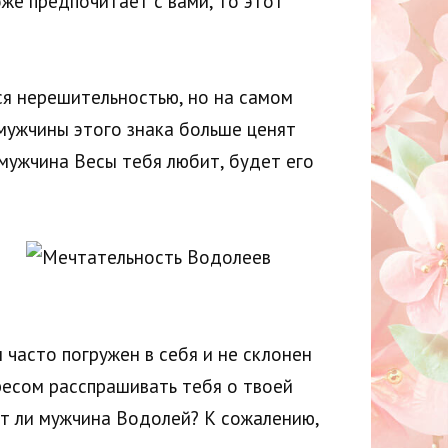
оже предпочитает с вами, то этот
ся нерешительностью, но на самом
мужчины этого знака больше ценят
 мужчина Весы тебя любит, будет его
часто погружен в себя и не склонен
ресом расспрашивать тебя о твоей
бит ли мужчина Водолей? К сожалению,