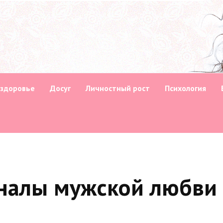
 здоровье
Досуг
Личностный рост
Психология
гналы мужской любви