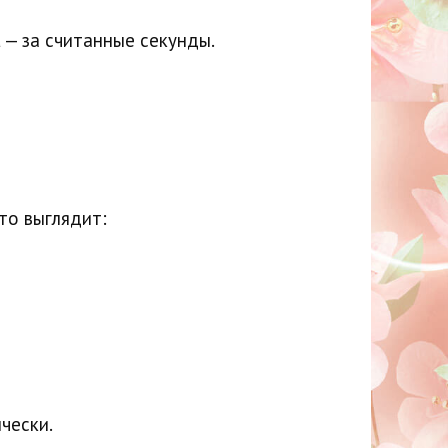
а
— за считанные секунды.
это выглядит:
чески.