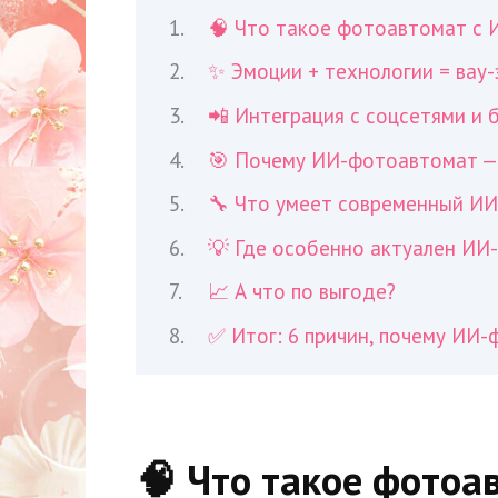
🧠 Что такое фотоавтомат с 
✨ Эмоции + технологии = вау
📲 Интеграция с соцсетями и
🎯 Почему ИИ-фотоавтомат — 
🔧 Что умеет современный И
💡 Где особенно актуален ИИ
📈 А что по выгоде?
✅ Итог: 6 причин, почему ИИ
🧠 Что такое фотоа