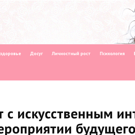
 здоровье
Досуг
Личностный рост
Психология
т с искусственным ин
мероприятии будущег