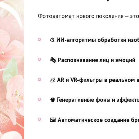
Фотоавтомат нового поколения — это 
⚙️
ИИ-алгоритмы обработки изо
🎭
Распознавание лиц и эмоций
🧊
AR и VR-фильтры в реальном 
🧠
Генеративные фоны и эффект
🖼️
Автоматическое создание бр