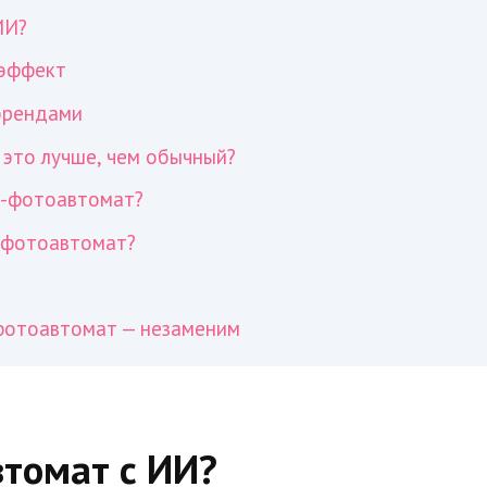
ИИ?
-эффект
 брендами
это лучше, чем обычный?
И-фотоавтомат?
-фотоавтомат?
-фотоавтомат — незаменим
втомат с ИИ?