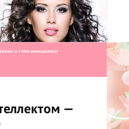
Бизнес и тайм менеджмент
теллектом —
о