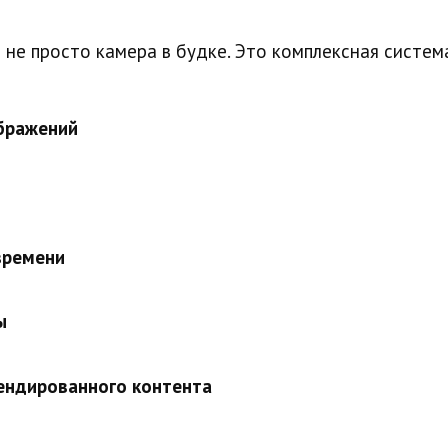
не просто камера в будке. Это комплексная систем
бражений
времени
ы
ендированного контента