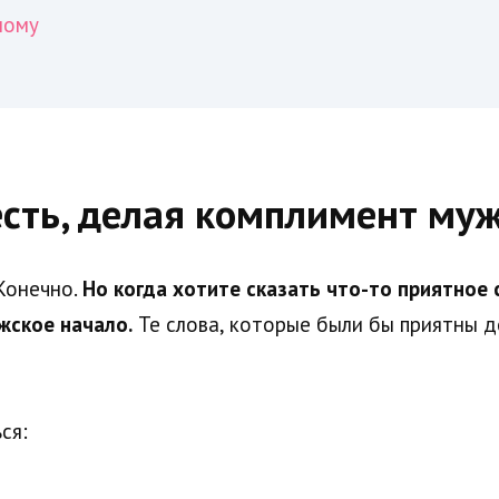
мому
есть, делая комплимент му
Конечно.
Но когда хотите сказать что-то приятное
жское начало.
Те слова, которые были бы приятны д
ся: