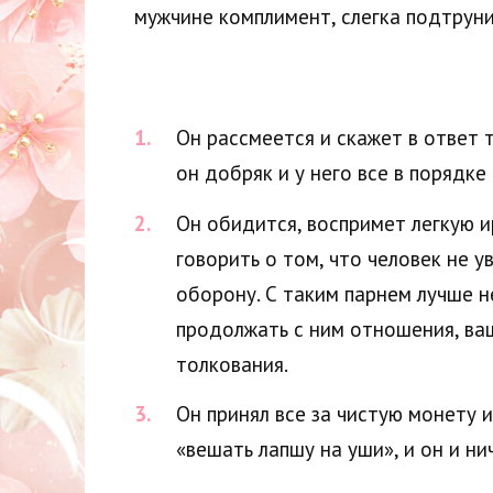
мужчине комплимент, слегка подтруни
Он рассмеется и скажет в ответ 
он добряк и у него все в порядке
Он обидится, воспримет легкую и
говорить о том, что человек не у
оборону. С таким парнем лучше н
продолжать с ним отношения, ва
толкования.
Он принял все за чистую монету и
«вешать лапшу на уши», и он и ни