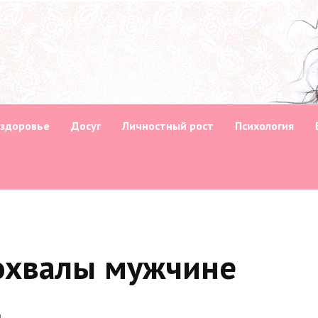
 здоровье
Досуг
Личностный рост
Психология
похвалы мужчине