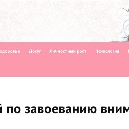
 здоровье
Досуг
Личностный рост
Психология
й по завоеванию вни