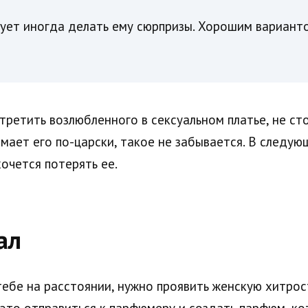
дует иногда делать ему сюрпризы. Хорошим вариант
стретить возлюбленного в сексуальном платье, не ст
мает его по-царски, такое не забывается. В следу
хочется потерять ее.
ал
тебе на расстоянии, нужно проявить женскую хитро
это отправиться к парфюмеру и создать парфюм, ко