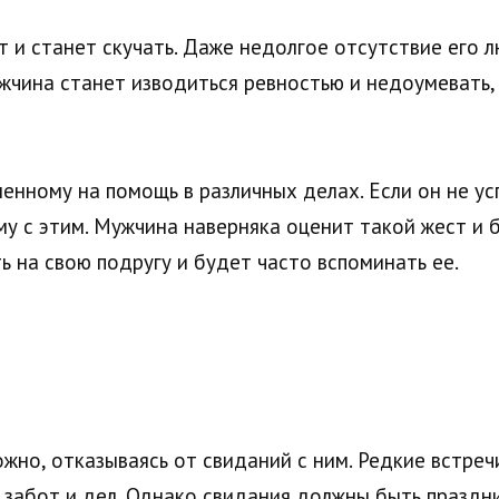
т и станет скучать. Даже недолгое отсутствие его
жчина станет изводиться ревностью и недоумевать, 
нному на помощь в различных делах. Если он не ус
ему с этим. Мужчина наверняка оценит такой жест и 
 на свою подругу и будет часто вспоминать ее.
ожно, отказываясь от свиданий с ним. Редкие встреч
го забот и дел. Однако свидания должны быть празд