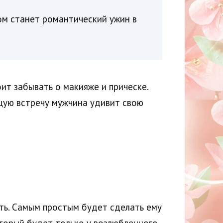
ом станет романтический ужин в
оит забывать о макияже и прическе.
ющую встречу мужчина удивит свою
сть. Самым простым будет сделать ему
торый будет только у возлюбленного.