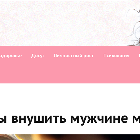
 здоровье
Досуг
Личностный рост
Психология
ы внушить мужчине м