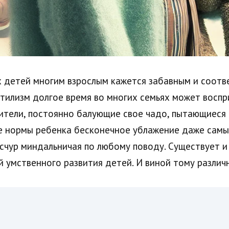
 детей многим взрослым кажется забавным и соот
нтилизм долгое время во многих семьях может воспр
тели, постоянно балующие свое чадо, пытающиеся е
ие нормы ребенка бесконечное ублажение даже самы
счур миндальничая по любому поводу. Существует и
 умственного развития детей. И виной тому различ