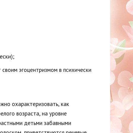
ески);
т своим эгоцентризмом в психически
жно охарактеризовать, как
елого возраста, на уровне
зрастными детьми забавными
голоском, приветствуются речевые