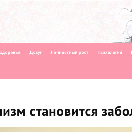
 здоровье
Досуг
Личностный рост
Психология
лизм становится заб