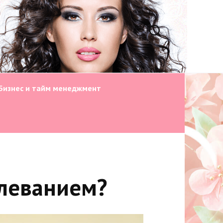
Бизнес и тайм менеджмент
олеванием?