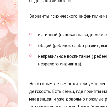
отдельной личности.
Варианты психического инфантилизма
истинный (основан на задержке р
общий (ребенок слабо развит, вы
неправильное воспитание ( ребе
незрелого индивида).
Некоторым детям родители умышленно
детскость. Есть семьи, где приняты 
младенцев; и уже довольно пожилые 
детскими присказками. Таким больши