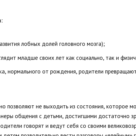
:
азвития лобных долей головного мозга);
глядит младше своих лет как социально, так и физич
нка, нормального от рождения, родители превращаю
 позволяют не выходить из состояния, которое мо
манеры общения с детьми, достигшими достаточно зр
родители говорят и ведут себя со своими великово
м детям позволительно вести разговоры «елейным» 