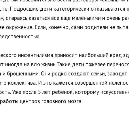
сте. Подросшие дети категорически отказываются 
, стараясь казаться все еще маленькими и очень р
е окружение. Если, конечно, сами родители не пыт
средственностью.
ческого инфантилизма приносит наибольший вред з
т иногда на всю жизнь.Такие дети тяжелее перенося
и и брошенными. Они редко создают семьи, заводят
го коллектива. И это кажется совершенной нелепо
ость. Уже после 5 лет ребенок, которому искусстве
работы центров головного мозга.