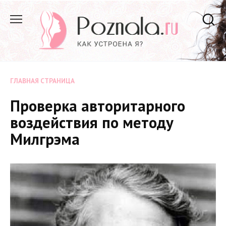
Перейти
к
содержанию
ГЛАВНАЯ СТРАНИЦА
Проверка авторитарного
воздействия по методу
Милгрэма