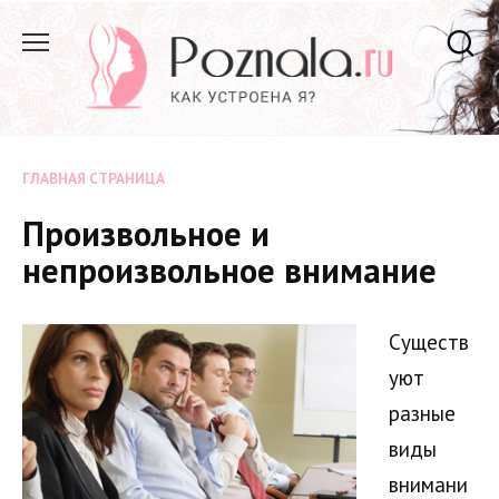
Перейти
к
содержанию
ГЛАВНАЯ СТРАНИЦА
Произвольное и
непроизвольное внимание
Существ
уют
разные
виды
внимани