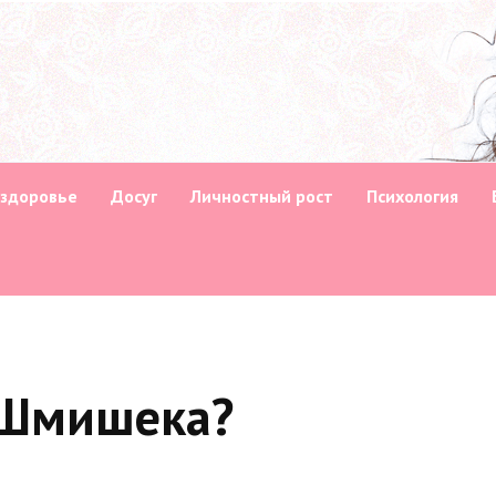
 здоровье
Досуг
Личностный рост
Психология
т Шмишека?