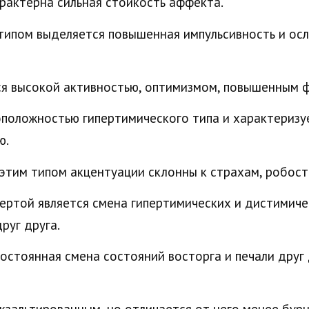
рактерна сильная стойкость аффекта.
 типом выделяется повышенная импульсивность и ос
ся высокой активностью, оптимизмом, повышенным 
оположностью гипертимического типа и характериз
ю.
этим типом акцентуации склонны к страхам, робости
ртой является смена гипертимических и дистимичес
руг друга.
остоянная смена состояний восторга и печали друг