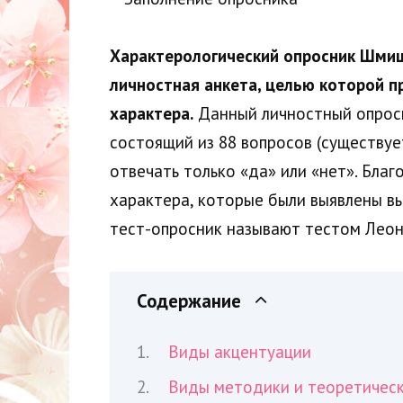
Характерологический опросник Шмише
личностная анкета, целью которой п
характера.
Данный личностный опросн
состоящий из 88 вопросов (существу
отвечать только «да» или «нет». Бл
характера, которые были выявлены в
тест-опросник называют тестом Лео
Содержание
Виды акцентуации
Виды методики и теоретическ