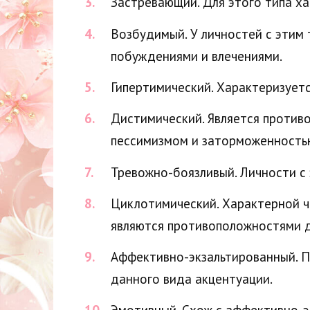
Застревающий. Для этого типа ха
Возбудимый. У личностей с этим
побуждениями и влечениями.
Гипертимический. Характеризует
Дистимический. Является против
пессимизмом и заторможенность
Тревожно-боязливый. Личности с 
Циклотимический. Характерной че
являются противоположностями д
Аффективно-экзальтированный. П
данного вида акцентуации.