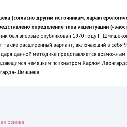
ка (согласно другим источникам, характерологиче
редставлено определение типа акцентуации («заос
ик был впервые опубликован 1970 году Г. Шмишеком
ет также расширенный вариант, включающий в себя 
агодаря данной методике представляется возможным
ыдающимся немецким психиатром Карлом Леонгардом
нгарда-Шмишека.
ая основа