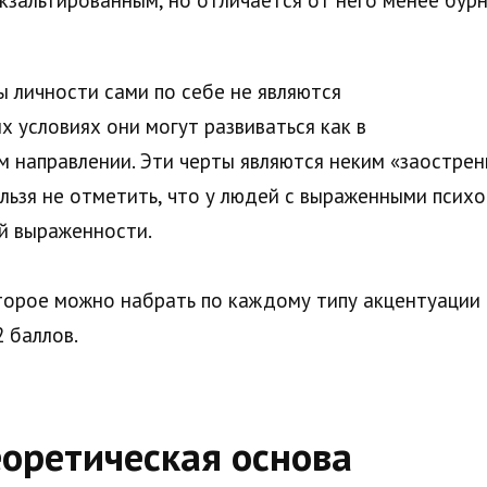
кзальтированным, но отличается от него менее бур
 личности сами по себе не являются
х условиях они могут развиваться как в
м направлении. Эти черты являются неким «заостре
ельзя не отметить, что у людей с выраженными пси
й выраженности.
орое можно набрать по каждому типу акцентуации (
 баллов.
оретическая основа