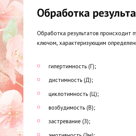
Обработка результа
Обработка результатов происходит п
ключом, характеризующим определенн
гипертимность (Г);
дистимность (Д);
циклотимность (Ц);
возбудимость (В);
застревание (З);
эмотивность (Эм);